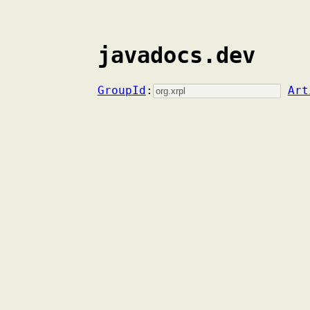
javadocs.dev
GroupId
:
Art