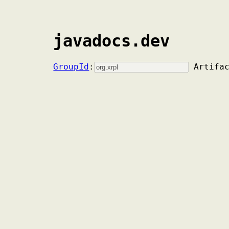
javadocs.dev
GroupId
:
Artifa