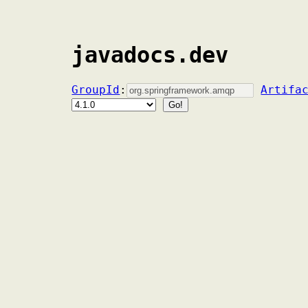
javadocs.dev
GroupId
:
Artifa