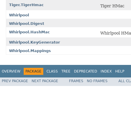
Tiger.TigerHmac
Tiger HMac
Whirlpool
Whirlpool.Digest
Whirlpool.HashMac
Whirlpool HMa
Whirlpool.KeyGenerator
Whirlpool.Mappings
OVERVIEW
PACKAGE
CLASS
TREE
DEPRECATED
INDEX
HELP
PREV PACKAGE
NEXT PACKAGE
FRAMES
NO FRAMES
ALL C