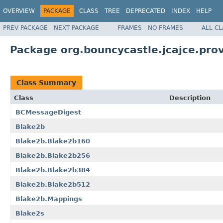
OVERVIEW
PACKAGE
CLASS
TREE
DEPRECATED
INDEX
HELP
PREV PACKAGE
NEXT PACKAGE
FRAMES
NO FRAMES
ALL C
Package org.bouncycastle.jcajce.prov
Class Summary
Class
Description
BCMessageDigest
Blake2b
Blake2b.Blake2b160
Blake2b.Blake2b256
Blake2b.Blake2b384
Blake2b.Blake2b512
Blake2b.Mappings
Blake2s