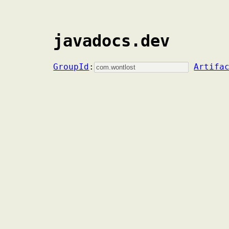
javadocs.dev
GroupId
:
Artifa