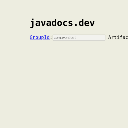
javadocs.dev
GroupId
:
Artifa