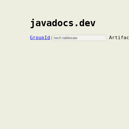
javadocs.dev
GroupId
:
Artifa