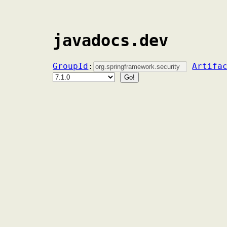
javadocs.dev
GroupId
:
Artifa