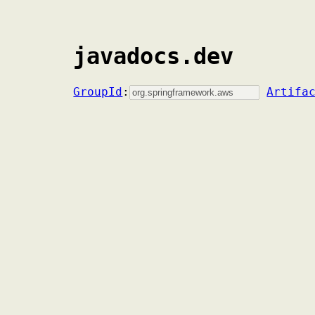
javadocs.dev
GroupId
:
Artifa