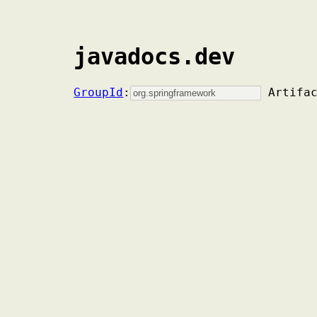
javadocs.dev
GroupId
:
Artifa