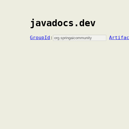
javadocs.dev
GroupId
:
Artifa