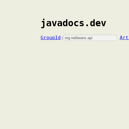
javadocs.dev
GroupId
:
Art