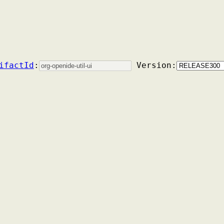
ifactId
:
Version: