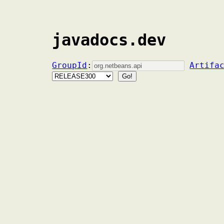
javadocs.dev
GroupId
:
Artifa