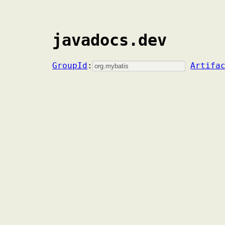
javadocs.dev
GroupId
:
Artifa