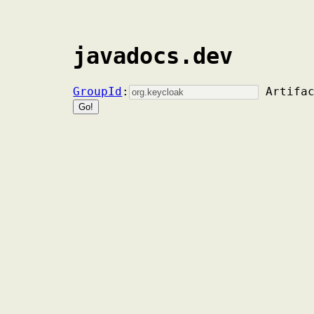
javadocs.dev
GroupId
:
Artifa