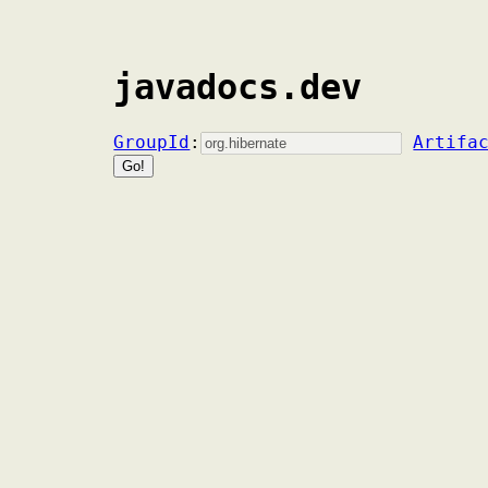
javadocs.dev
GroupId
:
Artifa