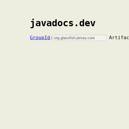
javadocs.dev
GroupId
:
Artifa