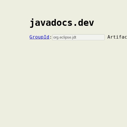
javadocs.dev
GroupId
:
Artifa