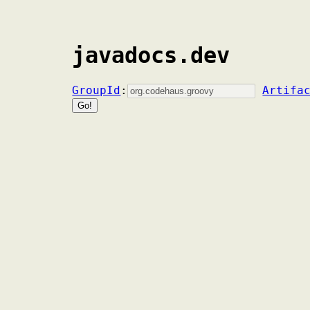
javadocs.dev
GroupId
:
Artifa