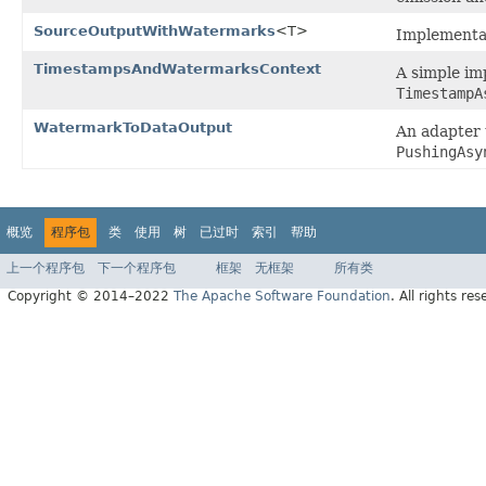
SourceOutputWithWatermarks
<T>
Implementat
TimestampsAndWatermarksContext
A simple im
TimestampA
WatermarkToDataOutput
An adapter 
PushingAsy
概览
程序包
类
使用
树
已过时
索引
帮助
上一个程序包
下一个程序包
框架
无框架
所有类
Copyright © 2014–2022
The Apache Software Foundation
. All rights res