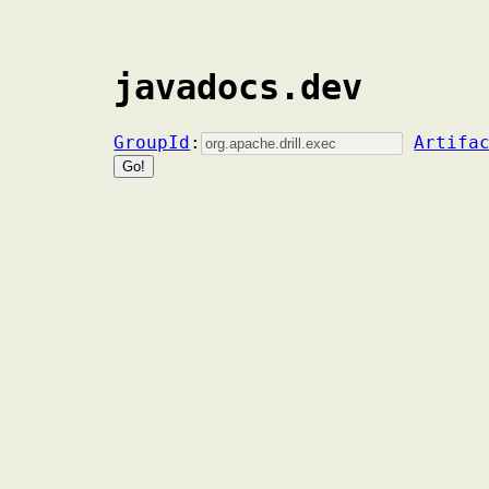
javadocs.dev
GroupId
:
Artifa