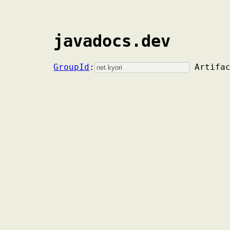
javadocs.dev
GroupId
:
Artifa