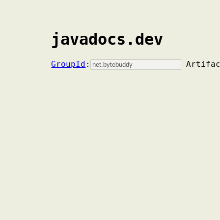
javadocs.dev
GroupId
:
Artifa