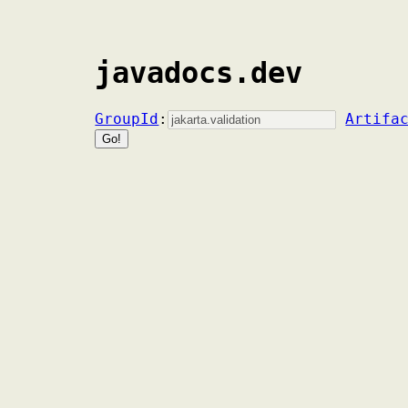
javadocs.dev
GroupId
:
Artifa