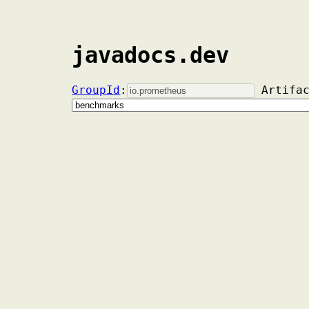
javadocs.dev
GroupId
:
Artifa