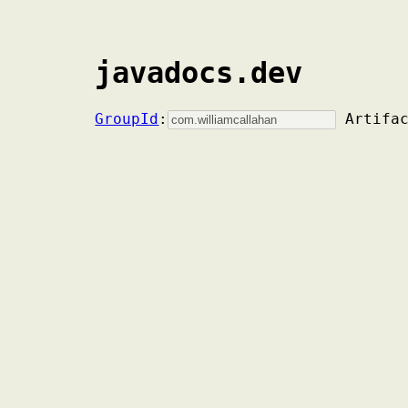
javadocs.dev
GroupId
:
Artifa