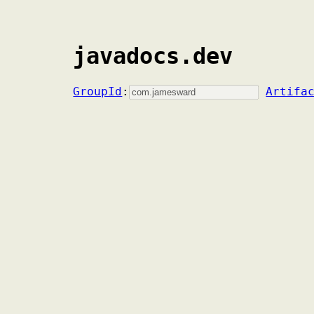
javadocs.dev
GroupId
:
Artifa