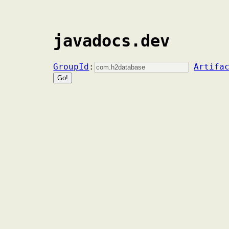
javadocs.dev
GroupId
:
Artifa