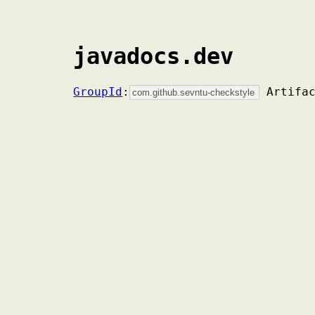
javadocs.dev
GroupId
:
Artifa